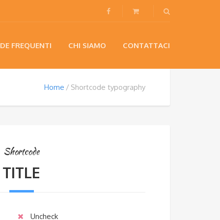
DE FREQUENTI
CHI SIAMO
CONTATTACI
Home
Shortcode typography
Shortcode
TITLE
Uncheck