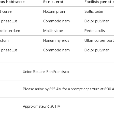
us habitasse
Et nisl erat
Facilisis penati
t curae
Nullam proin
Sollicitudin
 phasellus
Commodo nam
Dolor pulvinar
od interdum
Mollis vitae
Pede iaculis
ictum
Nonummy eros
Ullamcorper port
 phasellus
Commodo nam
Dolor pulvinar
Union Square, San Francisco
Please arrive by 8:15 AM for a prompt departure at 8:30 
Approximately 6:30 PM.