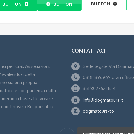
BUTTON
BUTTON
BUTTON
CONTATTACI
ci per Cral, Associazioni,
Sede legale Via Danimarc
 Avvalendosi della
0881 1896969 orari ufficio
mo sia una propria
351 8077621 h24
atore e con partenza dalla
itinerari in base alle vostre
info@dogmatours.it
o con il nostro Responsabile
dogmatours-to
Utilizzando il sito, accetti l'uti