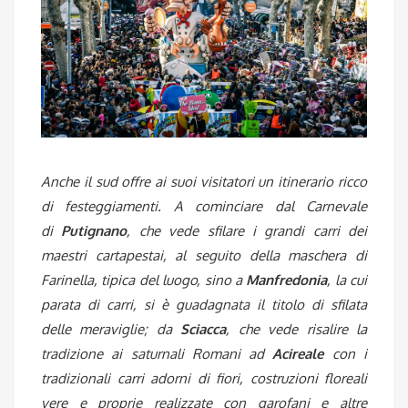
Anche il sud offre ai suoi visitatori un itinerario ricco
di festeggiamenti. A cominciare dal Carnevale
di
Putignano
, che vede sfilare i grandi carri dei
maestri cartapestai, al seguito della maschera di
Farinella, tipica del luogo, sino a
Manfredonia
, la cui
parata di carri, si è guadagnata il titolo di sfilata
delle meraviglie; da
Sciacca
, che vede risalire la
tradizione ai saturnali Romani ad
Acireale
con i
tradizionali carri adorni di fiori, costruzioni floreali
vere e proprie realizzate con garofani e altre