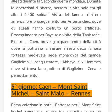
alleati durante la Seconda guerra mondiale. Durante
le operazioni di sbarco, persero la vita solo tra gli
alleati 4.400 soldati. Visita del famoso cimitero
americano e proseguimento per
Arromanches
, dove
gli alleati hanno costruito un porto artificiale.
Proseguimento per
Bayeux
e visita della
Tapisserie
.
Rientro a
Caen
, breve giro panoramico della città
dove si potranno ammirare i resti della famosa
fortezza medievale sede monarchica del grande
Guglielmo il conquistatore, l’Abbaye aux Hommes
dove si trova la sepoltura di Guglielmo.
Cena e
pernottamento
.
5° giorno: Caen – Mont Saint
Michel – Saint Malo – Rennes
Prima colazione in hotel. Partenza per il Mont Saint
Michel complesso monastico costruito sopra un