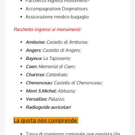
Pacchetto ingressi monumenti*
Accompagnatore Dogmatours
Assicurazione medico-bagaglio
Pacchetto ingressi ai monumenti
:
Amboise:
Castello di Amboise;
Angers:
Castello di Angers;
Bayeux:
La Tapisserie;
Caen:
Memorial di Caen;
Chartres:
Cattedrale;
Chenonceau:
Castello di Chenonceau;
Mont S.Michel:
Abbazia;
Versailles:
Palazzo;
Radioguide auricolari
La quota non comprende
:
Tassa di soggiorno comunale ove prevista (da