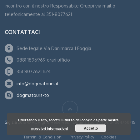
incontro con il nostro Responsabile Gruppi via mail o
telefonicamente al 351-8077621
CONTATTACI
Sede legale Via Danimarca 1 Foggia
0881 1896969 orari ufficio
351 8077621 h24
info@dogmatours.it
dogmatours-to
Utilizzando il sito, accetti l'utilizzo dei cookie da parte nostra.
Sigizia
2016 © All Rights Reserved | Dogma Tours P.IVA: 04064760715
Accetto
maggiori informazioni
Termini & Condizioni
Privacy Policy
Cookies