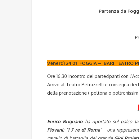
Partenza da Fog
P
Venerdì 24.01 FOGGIA – BARI TEATRO 
Ore 16.30 Incontro dei partecipanti con l’
Arrivo al Teatro Petruzzelli e consegna dei b
della prenotazione ( poltona o poltronissim
Enrico Brignano
ha riportato sul palco l
Piovani
: “
I 7 re di Roma
” una rappresenta
cavallo di battaglia del grande
Gigi Proiett