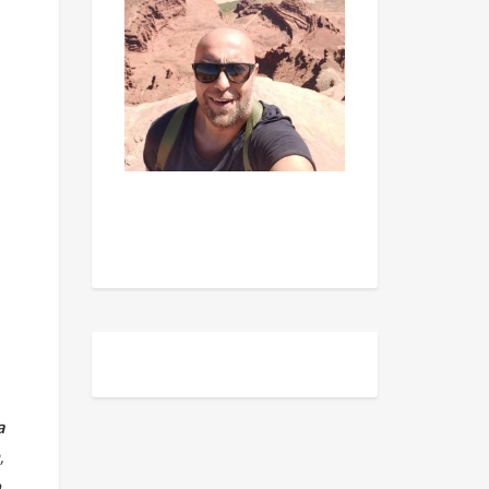
a
,
,