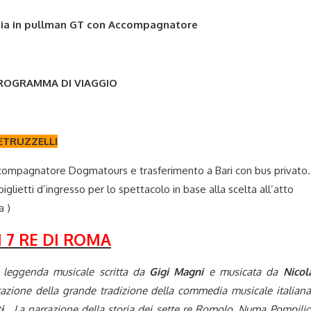
gia in pullman GT con Accompagnatore
ROGRAMMA DI VIAGGIO
PETRUZZELLI
Accompagnatore Dogmatours e trasferimento a Bari con bus privato.
iglietti d’ingresso per lo spettacolo in base alla scelta all’atto
a )
I 7 RE DI ROMA
a leggenda musicale scritta da
Gigi Magni
e musicata da
Nicol
zione della grande tradizione della commedia musicale italiana
i
. La narrazione della storia dei sette re Romolo, Numa Pompilio