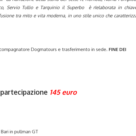
sco, Servio Tullio e Tarquinio il Superbo è rIelaborata in chiav
ione tra mito e vita moderna, in uno stile unico che caratterizz
’Accompagnatore Dogmatours e trasferimento in sede.
FINE DEI
 partecipazione
145 euro
 Bari in pullman GT