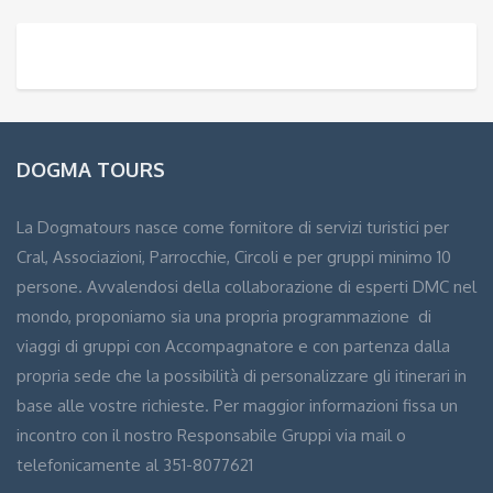
DOGMA TOURS
La Dogmatours nasce come fornitore di servizi turistici per
Cral, Associazioni, Parrocchie, Circoli e per gruppi minimo 10
persone. Avvalendosi della collaborazione di esperti DMC nel
mondo, proponiamo sia una propria programmazione di
viaggi di gruppi con Accompagnatore e con partenza dalla
propria sede che la possibilità di personalizzare gli itinerari in
base alle vostre richieste. Per maggior informazioni fissa un
incontro con il nostro Responsabile Gruppi via mail o
telefonicamente al 351-8077621