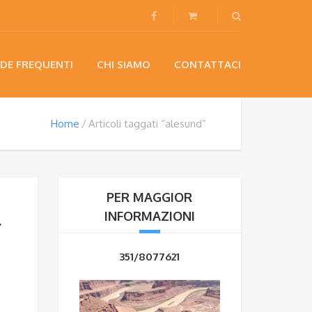
DE FREQUENTI
CHI SIAMO
CONTATTACI
Home
Articoli taggati “alesund”
PER MAGGIOR
l
INFORMAZIONI
351/8077621