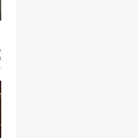
e
l
.