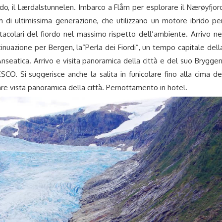
do, il Lærdalstunnelen. Imbarco a Flåm per esplorare il Nærøyfjor
m di ultimissima generazione, che utilizzano un motore ibrido pe
ttacolari del fiordo nel massimo rispetto dell’ambiente. Arrivo ne
tinuazione per Bergen, la“Perla dei Fiordi”, un tempo capitale dell
seatica. Arrivo e visita panoramica della città e del suo Bryggen
SCO. Si suggerisce anche la salita in funicolare fino alla cima de
e vista panoramica della città. Pernottamento in hotel.