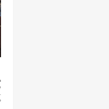
a
ù
.
o