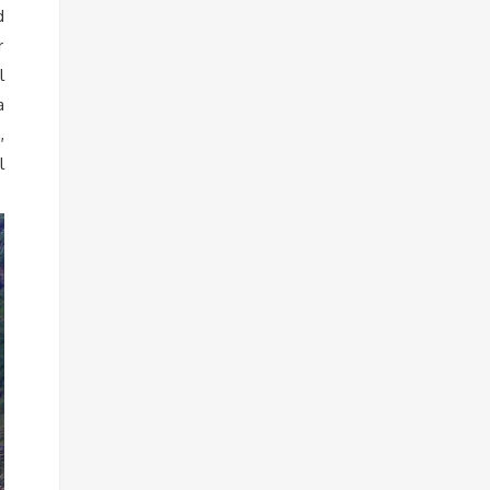
d
r
l
a
,
l