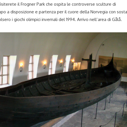
 Visiterete il Frogner Park che ospita le controverse sculture di
mpo a disposizione e partenza per il cuore della Norvegia con sost
sero i giochi olimpici invernali del 1994. Arrivo nell’area di Gålå.