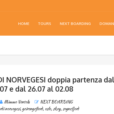
HOME
TOURS
NEXT BOARDING
DOMAN
I NORVEGESI doppia partenza da
.07 e dal 26.07 al 02.08
Mimmo Ventola
NEXT BOARDING
ordi norvegesi
,
geirengefiord
,
oslo
,
skey
,
sognefjord