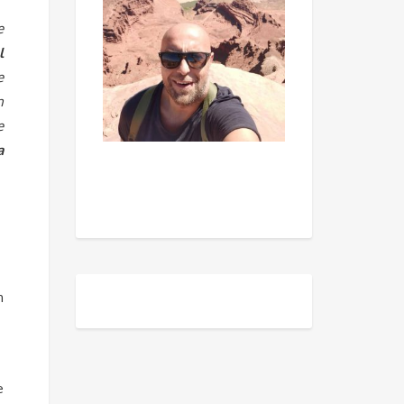
e
l
e
n
e
a
n
e