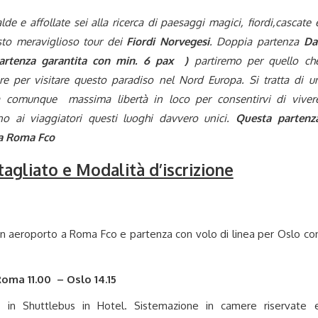
de e affollate sei alla ricerca di paesaggi magici, fiordi,cascate 
sto meraviglioso tour dei
Fiordi Norvegesi
. Doppia partenza
Da
partenza garantita con min. 6 pax )
partiremo per quello ch
e per visitare questo paradiso nel Nord Europa. Si tratta di u
a comunque massima libertà in loco per consentirvi di viver
o ai viaggiatori questi luoghi davvero unici.
Questa partenz
a Roma Fco
gliato e Modalità d’iscrizione
 in aeroporto a Roma Fco e partenza con volo di linea per Oslo co
oma 11.00 – Oslo 14.15
nto in Shuttlebus in Hotel. Sistemazione in camere riservate 