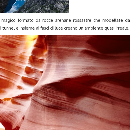
magico formato da rocce arenarie rossastre che modellate da
 tunnel e insieme ai fasci di luce creano un ambiente quasi irreale.