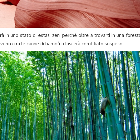
rà in uno stato di estasi zen, perché oltre a trovarti in una forest
l vento tra le canne di bambù ti lascerà con il fiato sospeso.