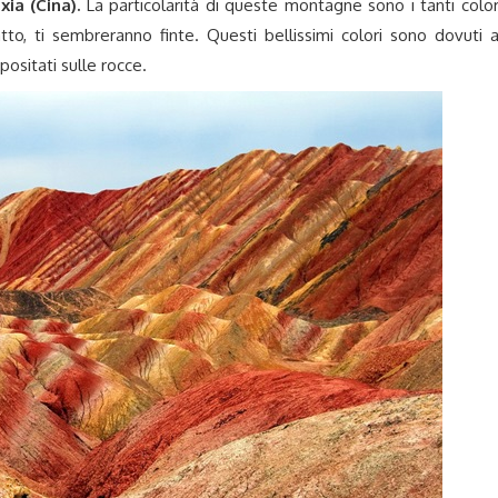
ia (Cina).
La particolarità di queste montagne sono i tanti color
to, ti sembreranno finte. Questi bellissimi colori sono dovuti a
positati sulle rocce.