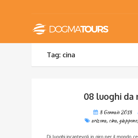
Tag: cina
08 luoghi da
8 Gennaio 2018
arizona
,
cina
,
giappone
Di luoghi incantevoli in giro per il mondo c