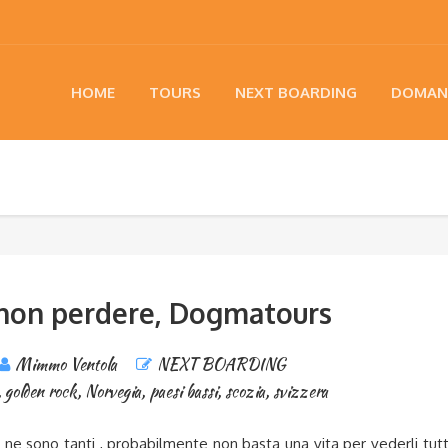
HOME
TOURS
NEXT BOARDING
DOMAN
 non perdere, Dogmatours
Mimmo Ventola
NEXT BOARDING
,
golden rock
,
Norvegia
,
paesi bassi
,
scozia
,
svizzera
e ne sono tanti , probabilmente non basta una vita per vederli tutt