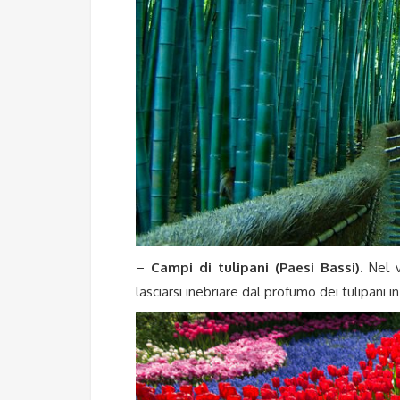
–
Campi di tulipani (Paesi Bassi).
Nel ve
lasciarsi inebriare dal profumo dei tulipani in