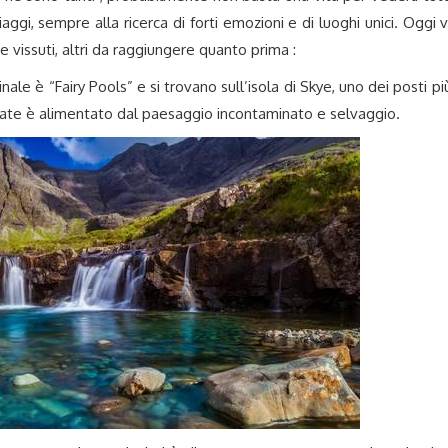
iaggi, sempre alla ricerca di forti emozioni e di luoghi unici. Oggi v
 e vissuti, altri da raggiungere quanto prima :
inale è “Fairy Pools” e si trovano sull’isola di Skye, uno dei posti pi
le fate è alimentato dal paesaggio incontaminato e selvaggio.