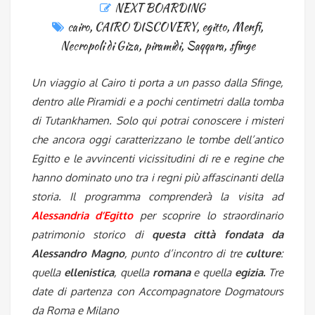
NEXT BOARDING
cairo
,
CAIRO DISCOVERY
,
egitto
,
Menfi
,
Necropoli di Giza
,
piramidi
,
Saqqara
,
sfinge
Un viaggio al Cairo ti porta a un passo dalla Sfinge,
dentro alle Piramidi e a pochi centimetri dalla tomba
di Tutankhamen. Solo qui potrai conoscere i misteri
che ancora oggi caratterizzano le tombe dell’antico
Egitto e le avvincenti vicissitudini di re e regine che
hanno dominato uno tra i regni più affascinanti della
storia. Il programma comprenderà la visita ad
Alessandria d’Egitto
per scoprire lo straordinario
patrimonio storico di
questa città fondata da
Alessandro Magno
, punto d’incontro di tre
culture
:
quella
ellenistica
, quella
romana
e quella
egizia.
Tre
date di partenza con Accompagnatore Dogmatours
da Roma e Milano