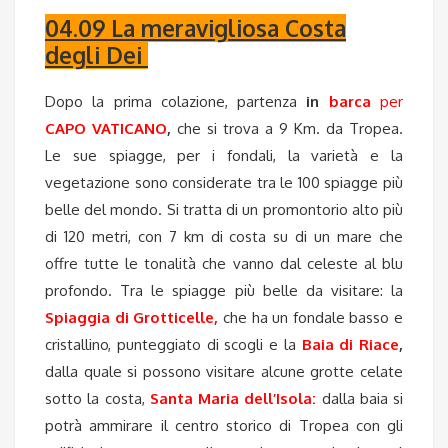
04.09 La meravigliosa Costa
degli Dei
Dopo la prima colazione, partenza
i
n
barca
per
CAPO VATICANO
,
che si trova a 9 Km. da Tropea.
Le sue spiagge, per i fondali, la varietà e la
vegetazione sono considerate tra le 100 spiagge più
belle del mondo. Si tratta di un promontorio alto più
di 120 metri, con 7 km di costa su di un mare che
offre tutte le tonalità che vanno dal celeste al blu
profondo. Tra le spiagge più belle da visitare: la
Spiaggia di Grotticelle,
che ha un fondale basso e
cristallino, punteggiato di scogli e la
Baia di Riace
,
dalla quale si possono visitare alcune grotte celate
sotto la costa,
Santa Maria dell’Isola:
dalla baia si
potrà ammirare il centro storico di Tropea con gli