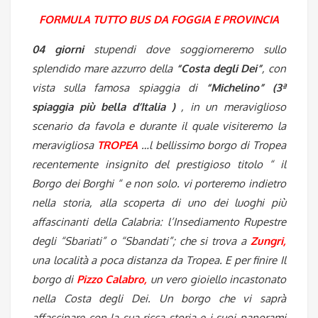
FORMULA TUTTO BUS DA FOGGIA E PROVINCIA
04 giorni
stupendi dove soggiorneremo sullo
splendido mare azzurro della
“Costa degli Dei”
, con
vista sulla famosa spiaggia di
“Michelino” (3ª
spiaggia più bella d’Italia )
, in un meraviglioso
scenario da favola e durante il quale visiteremo la
meravigliosa
TROPEA
…l bellissimo borgo di Tropea
recentemente insignito del prestigioso titolo “ il
Borgo dei Borghi “ e non solo. vi porteremo indietro
nella storia, alla scoperta di uno dei luoghi più
affascinanti della Calabria: l’Insediamento Rupestre
degli “Sbariati” o “Sbandati”; che si trova a
Zungri,
una località a poca distanza da Tropea. E per finire Il
borgo di
Pizzo Calabro,
un vero gioiello incastonato
nella Costa degli Dei. Un borgo che vi saprà
affascinare con la sua ricca storia e i suoi panorami