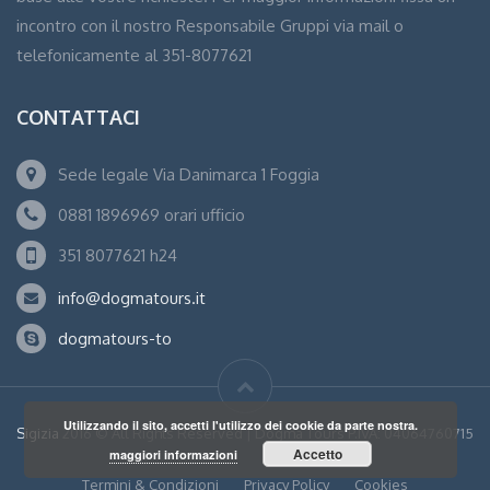
incontro con il nostro Responsabile Gruppi via mail o
telefonicamente al 351-8077621
CONTATTACI
Sede legale Via Danimarca 1 Foggia
0881 1896969 orari ufficio
351 8077621 h24
info@dogmatours.it
dogmatours-to
Utilizzando il sito, accetti l'utilizzo dei cookie da parte nostra.
Sigizia
2016 © All Rights Reserved | Dogma Tours P.IVA: 04064760715
Accetto
maggiori informazioni
Termini & Condizioni
Privacy Policy
Cookies