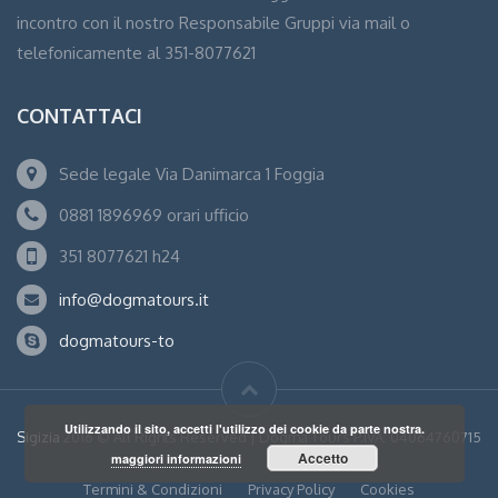
incontro con il nostro Responsabile Gruppi via mail o
telefonicamente al 351-8077621
CONTATTACI
Sede legale Via Danimarca 1 Foggia
0881 1896969 orari ufficio
351 8077621 h24
info@dogmatours.it
dogmatours-to
Utilizzando il sito, accetti l'utilizzo dei cookie da parte nostra.
Sigizia
2016 © All Rights Reserved | Dogma Tours P.IVA: 04064760715
Accetto
maggiori informazioni
Termini & Condizioni
Privacy Policy
Cookies