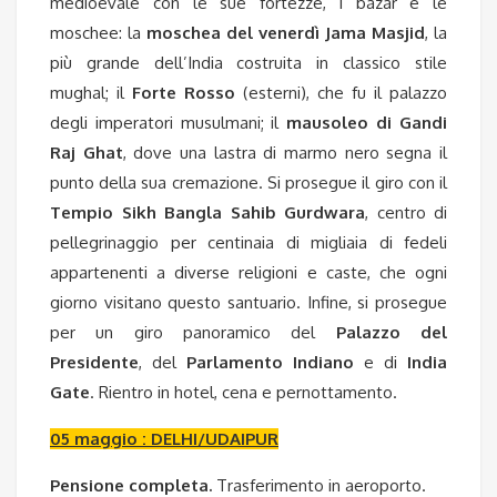
medioevale con le sue fortezze, i bazar e le
moschee: la
moschea del venerdì Jama Masjid
, la
più grande dell’India costruita in classico stile
mughal; il
Forte Rosso
(esterni), che fu il palazzo
degli imperatori musulmani; il
mausoleo di Gandi
Raj Ghat
, dove una lastra di marmo nero segna il
punto della sua cremazione. Si prosegue il giro con il
Tempio Sikh Bangla Sahib Gurdwara
, centro di
pellegrinaggio per centinaia di migliaia di fedeli
appartenenti a diverse religioni e caste, che ogni
giorno visitano questo santuario. Infine, si prosegue
per un giro panoramico del
Palazzo del
Presidente
, del
Parlamento Indiano
e di
India
Gate
. Rientro in hotel, cena
e pernottamento.
05 maggio : DELHI/UDAIPUR
Pensione completa.
Trasferimento in aeroporto.