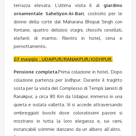
terrazza elevata. L’ultima visita è al
giardino
ornamentale Saheliyon-ki-Bari
, costruito per le
donne della corte dal Maharana Bhopal Singh con
fontane, quattro deliziosi stagni, chioschi cesellati,
elefanti di marmo. Rientro in hotel, cena e
pernottamento.
07 maggio : UDAIPUR/RANAKPUR/JODHPUR
Pensione completa.
Prima colazione in hotel. Dopo
colazione partenza per Jodhpur. Durante il tragitto
sosta per la visita del Complesso di Templi Jainisti di
Ranakpur, a circa 80 Km da Udaipur, immerso in una
quieta e isolata valletta. Vi si accede attraversando
ombreggiati boschi dove coloratissimi pavoni si
mostrano in tutta la loro eleganza e, sui rami,
instancabili scimmie danzano da un albero all’altro.