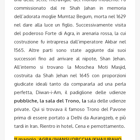
commissionato dal re Shah Jahan in memoria
dell’adorata moglie Mumtaz Begum, morta nel 1629
nel dare alla luce un figlio. Successivamente visita
del poderoso Forte di Agra, in arenaria rossa, la cui
costruzione fu intrapresa dall’imperatore Akbar nel
1565. Altre parti sono state aggiunte dai suoi
successori fino ad arrivare al nipote, Shan Jehan.
All’interno si trovano la Moschea Moti Masjid,
costruita da Shah Jehan nel 1645 con proporzioni
giudicate ideali tanto da compararla ad una perla
perfetta, Diwan-i-Am, il padiglione delle udienze
pubbliche, la sala del Trono, la
sala delle udienze
private. Qui si trovava il famoso Trono del Pavone
prima di essere portato a Delhi da Aurangzeb, e più
tardi in Iran. Rientro in hotel. Cena
e pernottamento
.
11 maggio :AGRA/JHANSI/ORCCHA/KHAJURAHO