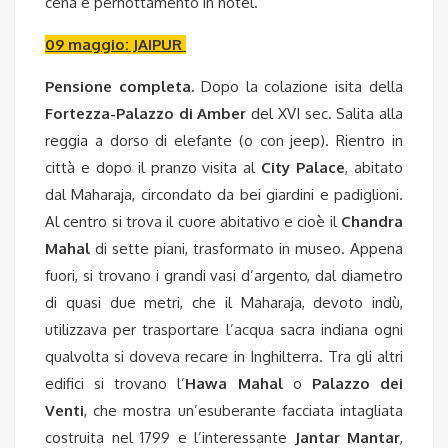
cena e pernottamento in hotel.
09 maggio: JAIPUR
Pensione completa.
Dopo la colazione isita della
Fortezza-Palazzo di Amber
del XVI sec. Salita alla
reggia a dorso di elefante (o con jeep). Rientro in
città e dopo il
pranzo
visita al
City Palace
, abitato
dal Maharaja, circondato da bei giardini e padiglioni.
Al centro si trova il cuore abitativo e cioè il
Chandra
Mahal
di sette piani, trasformato in museo. Appena
fuori, si trovano i grandi vasi d’argento, dal diametro
di quasi due metri, che il Maharaja, devoto indù,
utilizzava per trasportare l’acqua sacra indiana ogni
qualvolta si doveva recare in Inghilterra. Tra gli altri
edifici si trovano l’
Hawa Mahal
o
Palazzo dei
Venti
, che mostra un’esuberante facciata intagliata
costruita nel 1799 e l’interessante
Jantar Mantar
,