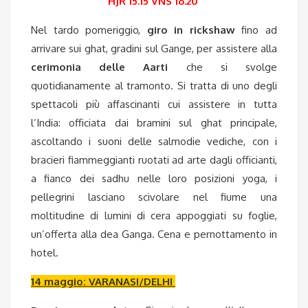
HJR 15.15 VNS 16.20
Nel tardo pomeriggio,
giro in rickshaw
fino ad
arrivare sui ghat, gradini sul Gange, per assistere alla
cerimonia delle Aarti
che si svolge
quotidianamente al tramonto. Si tratta di uno degli
spettacoli più affascinanti cui assistere in tutta
l’India: officiata dai bramini sul ghat principale,
ascoltando i suoni delle salmodie vediche, con i
bracieri fiammeggianti ruotati ad arte dagli officianti,
a fianco dei sadhu nelle loro posizioni yoga, i
pellegrini lasciano scivolare nel fiume una
moltitudine di lumini di cera appoggiati su foglie,
un’offerta alla dea Ganga.
Cena
e pernottamento in
hotel.
14 maggio: VARANASI/DELHI