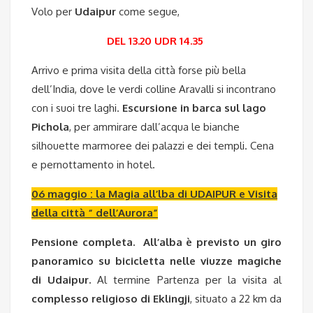
Volo per
Udaipur
come segue,
DEL 13.20 UDR 14.35
Arrivo e prima visita della città forse più bella
dell’India, dove le verdi colline Aravalli si incontrano
con i suoi tre laghi.
Escursione in barca sul lago
Pichola
, per ammirare dall’acqua le bianche
silhouette marmoree dei palazzi e dei templi. Cena
e pernottamento in hotel.
06 maggio : la Magia all’lba di UDAIPUR e Visita
della città “ dell’Aurora”
Pensione completa.
All’alba è previsto un giro
panoramico su bicicletta nelle viuzze magiche
di Udaipur.
Al termine Partenza per la visita al
complesso religioso di Eklingji
, situato a 22 km da