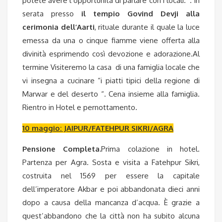
potete avere l’opportunità di parlare con i locali. . In
serata presso
il tempio Govind Devji alla
cerimonia dell’Aarti
, rituale durante il quale la luce
emessa da una o cinque fiamme viene offerta alla
divinità esprimendo così devozione e adorazione.Al
termine Visiteremo la casa di una famiglia locale che
vi insegna a cucinare “i piatti tipici della regione di
Marwar e del deserto “. Cena insieme alla famiglia.
Rientro in Hotel e pernottamento.
10 maggio: JAIPUR/FATEHPUR SIKRI/AGRA
Pensione Completa.
Prima colazione in hotel.
Partenza per Agra. Sosta e visita a Fatehpur Sikri,
costruita nel 1569 per essere la capitale
dell’imperatore Akbar e poi abbandonata dieci anni
dopo a causa della mancanza d’acqua. È grazie a
quest’abbandono che la città non ha subito alcuna