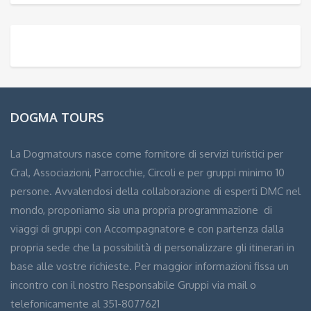
DOGMA TOURS
La Dogmatours nasce come fornitore di servizi turistici per
Cral, Associazioni, Parrocchie, Circoli e per gruppi minimo 10
persone. Avvalendosi della collaborazione di esperti DMC nel
mondo, proponiamo sia una propria programmazione di
viaggi di gruppi con Accompagnatore e con partenza dalla
propria sede che la possibilità di personalizzare gli itinerari in
base alle vostre richieste. Per maggior informazioni fissa un
incontro con il nostro Responsabile Gruppi via mail o
telefonicamente al 351-8077621