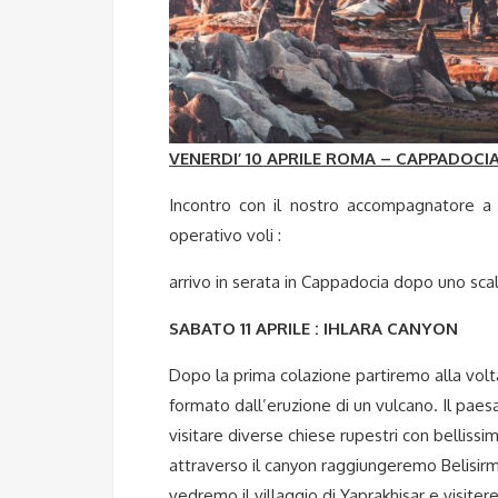
VENERDI’ 10 APRILE ROMA – CAPPADOCI
Incontro con il nostro accompagnatore a
operativo voli :
arrivo in serata in Cappadocia dopo uno scal
SABATO 11 APRILE : IHLARA CANYON
Dopo la prima colazione partiremo alla volta d
formato dall’eruzione di un vulcano. Il pae
visitare diverse chiese rupestri con bellissi
attraverso il canyon raggiungeremo Belisirm
vedremo il villaggio di Yaprakhisar e visite