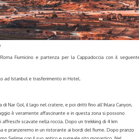
A
 Roma Fiumicino e partenza per la Cappadoccia con il seguent
o ad Istanbul e trasferimento in Hotel.
i Nar Gol, il lago nel cratere, e poi dritti fino all’Ihlara Canyon,
saggio è veramente affascinante e in questa zona si possono
mi affreschi scavate nella roccia. Dopo un trekking di 4 km
a e pranzeremo in un ristorante ai bordi del fiume. Dopo pranzo
remo Selime con il suo antico e surreale sito monastico. Nel