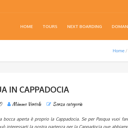
HOME
TOURS
NEXT BOARDING
DOMAN
Home
A IN CAPPADOCIA
0
Mimmo Ventola
Senza categoria
i a bocca aperta è proprio la Cappadocia. Se per Pasqua vuoi far
 può interessarti la nostra partenza per la Cappadocia ove abbiam