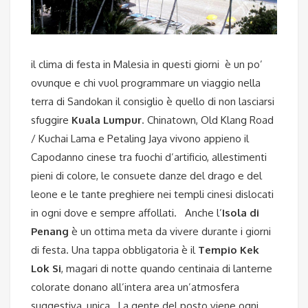
il clima di festa in Malesia in questi giorni è un po’
ovunque e chi vuol programmare un viaggio nella
terra di Sandokan il consiglio è quello di non lasciarsi
sfuggire
Kuala Lumpur
. Chinatown, Old Klang Road
/ Kuchai Lama e Petaling Jaya vivono appieno il
Capodanno cinese tra fuochi d’artificio, allestimenti
pieni di colore, le consuete danze del drago e del
leone e le tante preghiere nei templi cinesi dislocati
in ogni dove e sempre affollati.
Anche l’
Isola di
Penang
è un ottima meta da vivere durante i giorni
di festa. Una tappa obbligatoria è il
Tempio Kek
Lok Si
, magari di notte quando centinaia di lanterne
colorate donano all’intera area un’atmosfera
suggestiva, unica. La gente del posto viene ogni