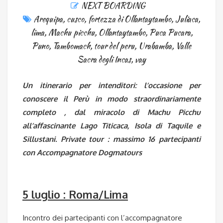
NEXT BOARDING
Arequipa
,
cusco
,
fortezza di Ollantaytambo
,
Juliaca
,
lima
,
Machu picchu
,
Ollantaytambo
,
Puca Pucara
,
Puno
,
Tambomach
,
tour del peru
,
Urabamba
,
Valle
Sacra degli Incas
,
vay
Un itinerario per intenditori: l’occasione per
conoscere il Perù in modo straordinariamente
completo , dal miracolo di Machu Picchu
all’affascinante Lago Titicaca, Isola di Taquile e
Sillustani. Private tour : massimo 16 partecipanti
con Accompagnatore Dogmatours
5 luglio : Roma/Lima
Incontro dei partecipanti con l’accompagnatore