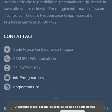
propria sede che la possibilità di personalizzare gli itinerari in
base alle vostre richieste. Per maggior informazioni fissa un
incontro con il nostro Responsabile Gruppi via mail o
telefonicamente al 351-8077621
CONTATTACI
Sede legale Via Danimarca 1 Foggia
0881 1896969 orari ufficio
351 8077621 h24
info@dogmatours.it
dogmatours-to
Utilizzando il sito, accetti l'utilizzo dei cookie da parte nostra.
Sigizia
2016 © All Rights Reserved | Dogma Tours P.IVA: 04064760715