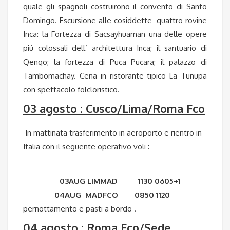
quale gli spagnoli costruirono il convento di Santo
Domingo. Escursione alle cosiddette quattro rovine
Inca: la Fortezza di Sacsayhuaman una delle opere
piú colossali dell’ architettura Inca; il santuario di
Qenqo; la fortezza di Puca Pucara; il palazzo di
Tambomachay. Cena in ristorante tipico La Tunupa
con spettacolo folcloristico.
03 agosto : Cusco/Lima/Roma Fco
In mattinata trasferimento in aeroporto e rientro in
Italia con il seguente operativo voli :
03AUG LIMMAD 1130 0605+1
04AUG MADFCO 0850 1120
pernottamento e pasti a bordo .
04 agosto : Roma Fco/Sede