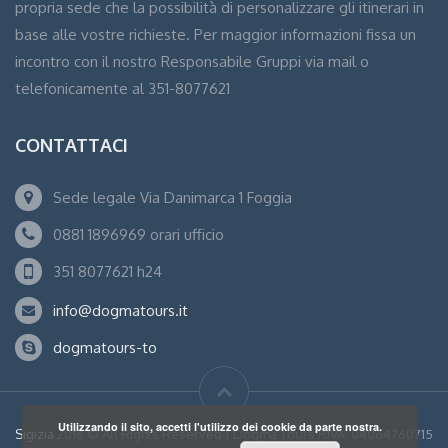
propria sede che la possibilità di personalizzare gli itinerari in
base alle vostre richieste. Per maggior informazioni fissa un
incontro con il nostro Responsabile Gruppi via mail o
telefonicamente al 351-8077621
CONTATTACI
Sede legale Via Danimarca 1 Foggia
0881 1896969 orari ufficio
351 8077621 h24
info@dogmatours.it
dogmatours-to
Utilizzando il sito, accetti l'utilizzo dei cookie da parte nostra.
Sigizia
2016 © All Rights Reserved | Dogma Tours P.IVA: 04064760715