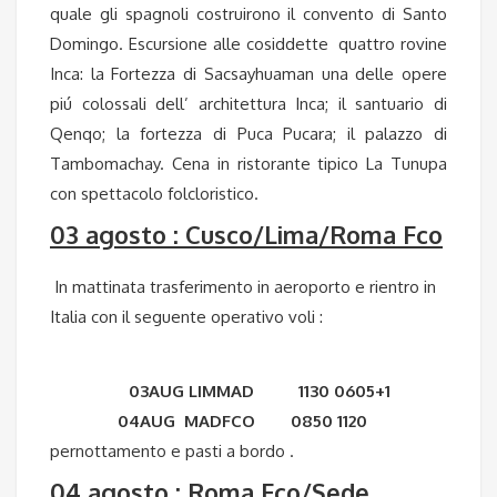
quale gli spagnoli costruirono il convento di Santo
Domingo. Escursione alle cosiddette quattro rovine
Inca: la Fortezza di Sacsayhuaman una delle opere
piú colossali dell’ architettura Inca; il santuario di
Qenqo; la fortezza di Puca Pucara; il palazzo di
Tambomachay. Cena in ristorante tipico La Tunupa
con spettacolo folcloristico.
03 agosto : Cusco/Lima/Roma Fco
In mattinata trasferimento in aeroporto e rientro in
Italia con il seguente operativo voli :
03AUG LIMMAD 1130 0605+1
04AUG MADFCO 0850 1120
pernottamento e pasti a bordo .
04 agosto : Roma Fco/Sede