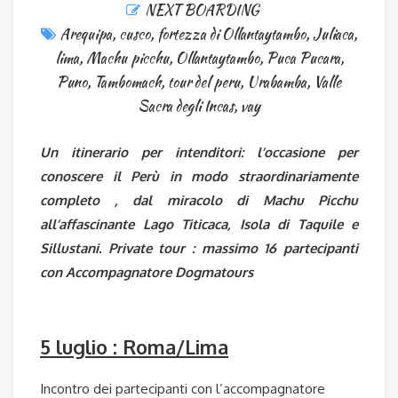
NEXT BOARDING
Arequipa
,
cusco
,
fortezza di Ollantaytambo
,
Juliaca
,
lima
,
Machu picchu
,
Ollantaytambo
,
Puca Pucara
,
Puno
,
Tambomach
,
tour del peru
,
Urabamba
,
Valle
Sacra degli Incas
,
vay
Un itinerario per intenditori: l’occasione per
conoscere il Perù in modo straordinariamente
completo , dal miracolo di Machu Picchu
all’affascinante Lago Titicaca, Isola di Taquile e
Sillustani. Private tour : massimo 16 partecipanti
con Accompagnatore Dogmatours
5 luglio : Roma/Lima
Incontro dei partecipanti con l’accompagnatore