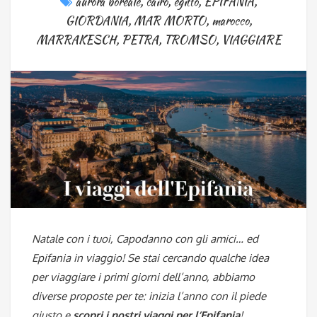
aurora boreale
,
cairo
,
egitto
,
EPIFANIA
,
GIORDANIA
,
MAR MORTO
,
marocco
,
MARRAKESCH
,
PETRA
,
TROMSO
,
VIAGGIARE
Natale con i tuoi, Capodanno con gli amici… ed
Epifania in viaggio! Se stai cercando qualche idea
per viaggiare i primi giorni dell’anno, abbiamo
diverse proposte per te: inizia l’anno con il piede
giusto e
scopri i nostri viaggi per l’Epifania
!