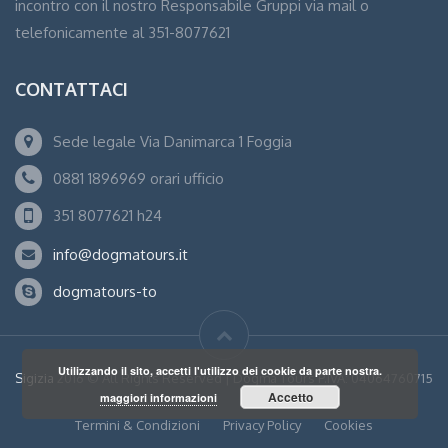
incontro con il nostro Responsabile Gruppi via mail o
telefonicamente al 351-8077621
CONTATTACI
Sede legale Via Danimarca 1 Foggia
0881 1896969 orari ufficio
351 8077621 h24
info@dogmatours.it
dogmatours-to
Utilizzando il sito, accetti l'utilizzo dei cookie da parte nostra.
Sigizia
2016 © All Rights Reserved | Dogma Tours P.IVA: 04064760715
Accetto
maggiori informazioni
Termini & Condizioni
Privacy Policy
Cookies