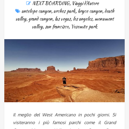
NEXT BOARDING
,
Viaggi d'Autore
antelope canyon
,
arches park
,
bryce canyon
,
death
valley
,
grand canyon
,
las vegas
,
los angeles
,
monument
valley
,
san francisco
,
Yosemite park
Il meglio del West Americano in pochi giorni. Si
visiteranno i più famosi parchi come il Grand