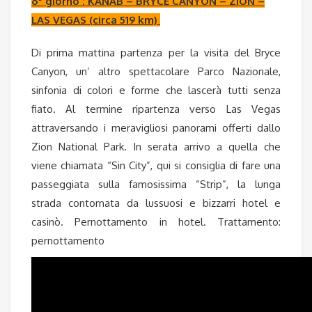
6° giorno :
KANAB – BRYCE CANYON – ZION –
LAS VEGAS (circa 519 km)
Di prima mattina partenza per la visita del Bryce
Canyon, un’ altro spettacolare Parco Nazionale,
sinfonia di colori e forme che lascerà tutti senza
fiato. Al termine ripartenza verso Las Vegas
attraversando i meravigliosi panorami offerti dallo
Zion National Park. In serata arrivo a quella che
viene chiamata “Sin City”, qui si consiglia di fare una
passeggiata sulla famosissima “Strip”, la lunga
strada contornata da lussuosi e bizzarri hotel e
casinò. Pernottamento in hotel. Trattamento:
pernottamento