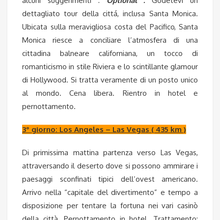
alcuni suggerimenti :
Optional :
Godetevi un
dettagliato tour della cittá, inclusa Santa Monica.
Ubicata sulla meravigliosa costa del Pacifico, Santa
Monica riesce a conciliare l’atmosfera di una
cittadina balneare californiana, un tocco di
romanticismo in stile Riviera e lo scintillante glamour
di Hollywood. Si tratta veramente di un posto unico
al mondo. Cena libera. Rientro in hotel e
pernottamento.
3° giorno: Los Angeles – Las Vegas ( 435 km )
Di primissima mattina partenza verso Las Vegas,
attraversando il deserto dove si possono ammirare i
paesaggi sconfinati tipici dell’ovest americano.
Arrivo nella “capitale del divertimento” e tempo a
disposizione per tentare la fortuna nei vari casinò
della città. Pernottamento in hotel. Trattamento: