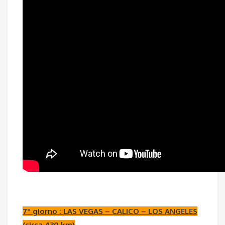
7° giorno :
LAS VEGAS – CALICO – LOS ANGELES
(circa 430 km)