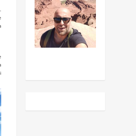
.
e
a
e
a
i