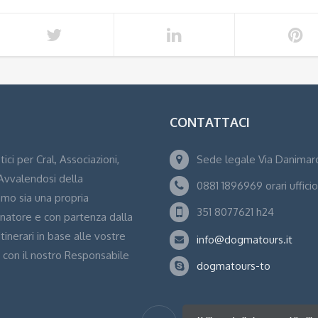
CONTATTACI
ci per Cral, Associazioni,
Sede legale Via Danimarc
 Avvalendosi della
0881 1896969 orari ufficio
mo sia una propria
351 8077621 h24
atore e con partenza dalla
itinerari in base alle vostre
info@dogmatours.it
o con il nostro Responsabile
dogmatours-to