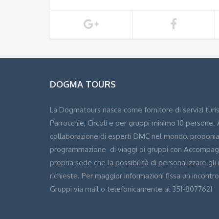
DOGMA TOURS
La Dogmatours nasce come fornitore di servizi turisti
Parrocchie, Circoli e per gruppi minimo 10 persone.
collaborazione di esperti DMC nel mondo, proponia
programmazione di viaggi di gruppi con Accompagn
propria sede che la possibilità di personalizzare gli 
richieste. Per maggior informazioni fissa un incontr
Gruppi via mail o telefonicamente al 351-8077621