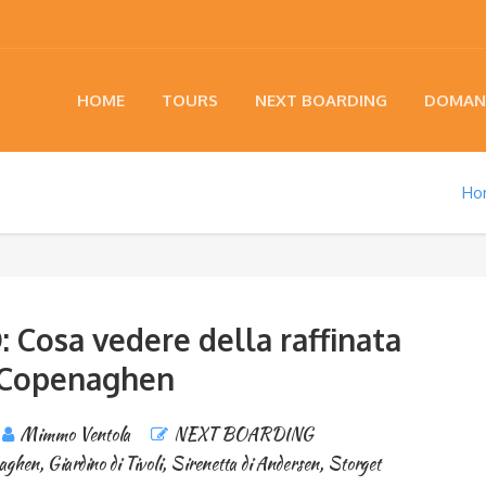
HOME
TOURS
NEXT BOARDING
DOMAN
Ho
 Cosa vedere della raffinata
Copenaghen
Mimmo Ventola
NEXT BOARDING
aghen
,
Giardino di Tivoli
,
Sirenetta di Andersen
,
Storget