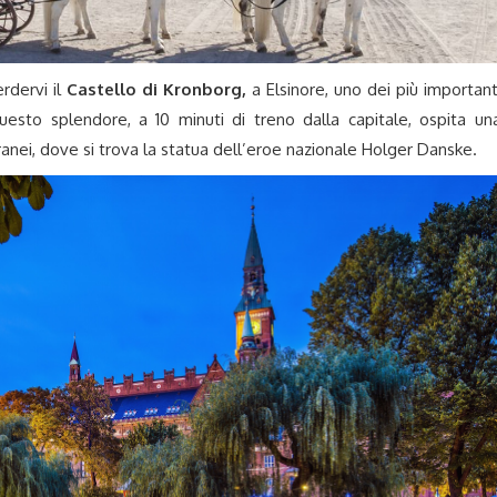
rdervi il
Castello di Kronborg,
a Elsinore, uno dei più important
Questo splendore, a 10 minuti di treno dalla capitale, ospita un
ranei, dove si trova la statua dell’eroe nazionale Holger Danske.