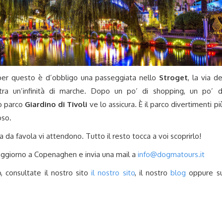
, per questo è d’obbligo una passeggiata nello
Stroget
, la via de
 tra un’infinità di marche. Dopo un po’ di shopping, un po’ d
so parco
Giardino di Tivoli
ve lo assicura. È il parco divertimenti pi
oso.
era da favola vi attendono. Tutto il resto tocca a voi scoprirlo!
oggiorno a Copenaghen e invia una mail a
info@dogmatours.it
o, consultate il nostro sito
il nostro sito
, il nostro
blog
oppure s