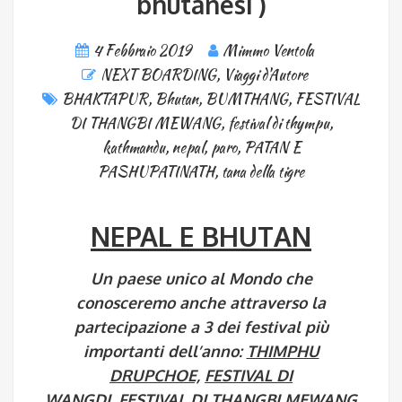
bhutanesi )
4 Febbraio 2019
Mimmo Ventola
NEXT BOARDING
,
Viaggi d'Autore
BHAKTAPUR
,
Bhutan
,
BUMTHANG
,
FESTIVAL
DI THANGBI MEWANG
,
festival di thympu
,
kathmandu
,
nepal
,
paro
,
PATAN E
PASHUPATINATH
,
tana della tigre
NEPAL E BHUTAN
Un paese unico al Mondo che
conosceremo anche attraverso la
partecipazione a 3 dei festival più
importanti dell’anno:
THIMPHU
DRUPCHOE,
FESTIVAL DI
WANGDI, FESTIVAL DI THANGBI MEWANG