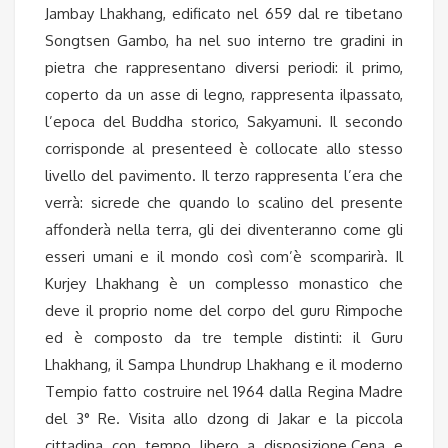
Jambay Lhakhang, edificato nel 659 dal re tibetano
Songtsen Gambo, ha nel suo interno tre gradini in
pietra che rappresentano diversi periodi: il primo,
coperto da un asse di legno, rappresenta ilpassato,
l’epoca del Buddha storico, Sakyamuni. Il secondo
corrisponde al presenteed è collocate allo stesso
livello del pavimento. Il terzo rappresenta l’era che
verrà: sicrede che quando lo scalino del presente
affonderà nella terra, gli dei diventeranno come gli
esseri umani e il mondo così com’è scomparirà. Il
Kurjey Lhakhang è un complesso monastico che
deve il proprio nome del corpo del guru Rimpoche
ed è composto da tre temple distinti: il Guru
Lhakhang, il Sampa Lhundrup Lhakhang e il moderno
Tempio fatto costruire nel 1964 dalla Regina Madre
del 3° Re. Visita allo dzong di Jakar e la piccola
cittadina con tempo libero a disposizione.Cena e