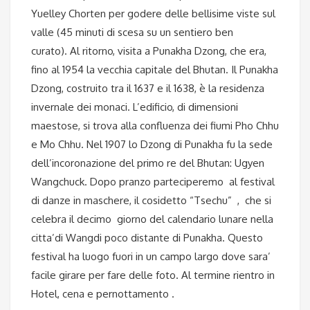
Yuelley Chorten per godere delle bellisime viste sul
valle (45 minuti di scesa su un sentiero ben
curato). Al ritorno, visita a Punakha Dzong, che era,
fino al 1954 la vecchia capitale del Bhutan. Il Punakha
Dzong, costruito tra il 1637 e il 1638, è la residenza
invernale dei monaci. L’edificio, di dimensioni
maestose, si trova alla confluenza dei fiumi Pho Chhu
e Mo Chhu. Nel 1907 lo Dzong di Punakha fu la sede
dell’incoronazione del primo re del Bhutan: Ugyen
Wangchuck. Dopo pranzo parteciperemo al festival
di danze in maschere, il cosidetto “Tsechu” , che si
celebra il decimo giorno del calendario lunare nella
citta’di Wangdi poco distante di Punakha. Questo
festival ha luogo fuori in un campo largo dove sara’
facile girare per fare delle foto. Al termine rientro in
Hotel, cena e pernottamento .