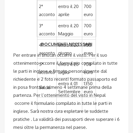
2°
entro il 20
700
acconto
aprile
euro
3°
entro il 20
700
acconto
Maggio
euro
DOCUMENTI NECESSARI
4°
entro il 20
700
acconto
giugno
euro
Per entrare in Bhutan occorre il visto. Per il suo
ottenimento occorre il formulario compilato in tutte
5°
entro il 20
700
le parti in inglese e firmato personalmente dal
acconto
luglio
euro
richiedente e 2 foto recentI formato passaporto ed
entro il 01
1350
in posa frontale almeno 4 settimane prima della
Saldo
Settembre
euro
partenza. Per l’ottenimento del visto in Nepal
occorre il formulario compilato in tutte le parti in
inglese. Sarà nostra cura espletare le suddette
pratiche . La validità dei passaporti deve superare i 6
mesi oltre la permanenza nel paese.