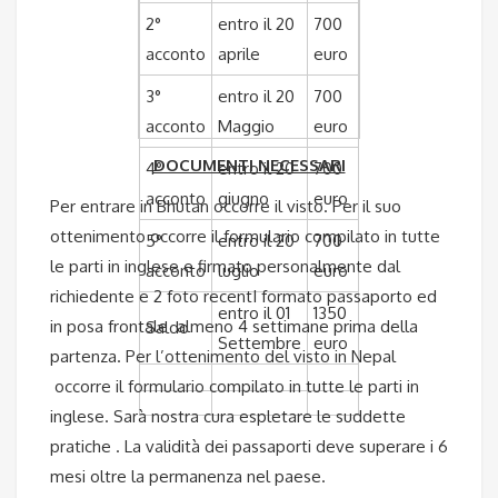
2°
entro il 20
700
acconto
aprile
euro
3°
entro il 20
700
acconto
Maggio
euro
DOCUMENTI NECESSARI
4°
entro il 20
700
acconto
giugno
euro
Per entrare in Bhutan occorre il visto. Per il suo
ottenimento occorre il formulario compilato in tutte
5°
entro il 20
700
le parti in inglese e firmato personalmente dal
acconto
luglio
euro
richiedente e 2 foto recentI formato passaporto ed
entro il 01
1350
in posa frontale almeno 4 settimane prima della
Saldo
Settembre
euro
partenza. Per l’ottenimento del visto in Nepal
occorre il formulario compilato in tutte le parti in
inglese. Sarà nostra cura espletare le suddette
pratiche . La validità dei passaporti deve superare i 6
mesi oltre la permanenza nel paese.