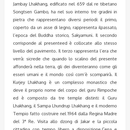
Jambay Lhakhang, edificato nel 659 dal re tibetano
Songtsen Gambo, ha nel suo interno tre gradini in
pietra che rappresentano diversi periodi: il primo,
coperto da un asse di legno, rappresenta ilpassato,
l’epoca del Buddha storico, Sakyamuni. Il secondo
corrisponde al presenteed è collocate allo stesso
livello del pavimento. Il terzo rappresenta l’era che
verrà: sicrede che quando lo scalino del presente
affonderà nella terra, gli dei diventeranno come gli
esseri umani e il mondo così com’è scomparirà. Il
Kurjey Lhakhang è un complesso monastico che
deve il proprio nome del corpo del guru Rimpoche
ed è composto da tre temple distinti: il Guru
Lhakhang, il Sampa Lhundrup Lhakhang e il moderno
Tempio fatto costruire nel 1964 dalla Regina Madre
del 3° Re. Visita allo dzong di Jakar e la piccola
cittadina con tempo libero a disposizione.Cena e