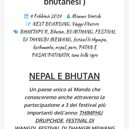
bhutanesi )
4 Febbraio 2019
Mimmo Ventola
NEXT BOARDING
,
Viaggi d'Autore
BHAKTAPUR
,
Bhutan
,
BUMTHANG
,
FESTIVAL
DI THANGBI MEWANG
,
festival di thympu
,
kathmandu
,
nepal
,
paro
,
PATAN E
PASHUPATINATH
,
tana della tigre
NEPAL E BHUTAN
Un paese unico al Mondo che
conosceremo anche attraverso la
partecipazione a 3 dei festival più
importanti dell’anno:
THIMPHU
DRUPCHOE,
FESTIVAL DI
WANGDI, FESTIVAL DI THANGBI MEWANG