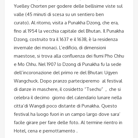
Yuelley Chorten per godere delle bellisime viste sul
valle (45 minuti di scesa su un sentiero ben
curato). Al ritorno, visita a Punakha Dzong, che era,
fino al 1954 la vecchia capitale del Bhutan. Il Punakha
Dzong, costruito tra il 1637 e il 1638, è la residenza
invernale dei monaci. L’edificio, di dimensioni
maestose, si trova alla confluenza dei fiumi Pho Chhu
e Mo Chhu. Nel 1907 lo Dzong di Punakha fu la sede
dell’incoronazione del primo re del Bhutan: Ugyen
Wangchuck. Dopo pranzo parteciperemo al festival
di danze in maschere, il cosidetto “Tsechu” , che si
celebra il decimo giorno del calendario lunare nella
citta’di Wangdi poco distante di Punakha. Questo
festival ha luogo fuori in un campo largo dove sara’
facile girare per fare delle foto. Al termine rientro in
Hotel, cena e pernottamento .