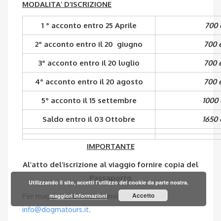
MODALITA’ D’ISCRIZIONE
1 ° acconto entro 25 Aprile
700 
2° acconto entro il 20 giugno
700 
3° acconto entro il 20 luglio
700 
4° acconto entro il 20 agosto
700 
5° acconto il 15 settembre
1000 
Saldo entro il 03 Ottobre
1650 
IMPORTANTE
Al’atto del’iscrizione al viaggio fornire copia del
Passaporto
Utilizzando il sito, accetti l'utilizzo dei cookie da parte nostra.
Accetto
Per maggior informazioni invia una mai
maggiori informazioni
info@dogmatours.it
.