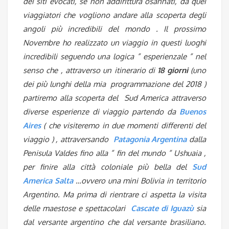
dei siti evocati, se non addirittura osannati, da quei
viaggiatori che vogliono andare alla scoperta degli
angoli più incredibili del mondo . Il prossimo
Novembre ho realizzato un viaggio in questi luoghi
incredibili seguendo una logica ” esperienzale ” nel
senso che , attraverso un itinerario di
18 giorni
(uno
dei più lunghi della mia programmazione del 2018 )
partiremo alla scoperta del Sud America attraverso
diverse esperienze di viaggio partendo da
Buenos
Aires
( che visiteremo in due momenti differenti del
viaggio ) , attraversando
Patagonia Argentina
dalla
Penisula Valdes fino alla ” fin del mundo ” Ushuaia ,
per finire alla città coloniale più bella del
Sud
America Salta
…ovvero una mini Bolivia in territorio
Argentino. Ma prima di rientrare ci aspetta la visita
delle maestose e spettacolari
Cascate di Iguazù
sia
dal versante argentino che dal versante brasiliano.