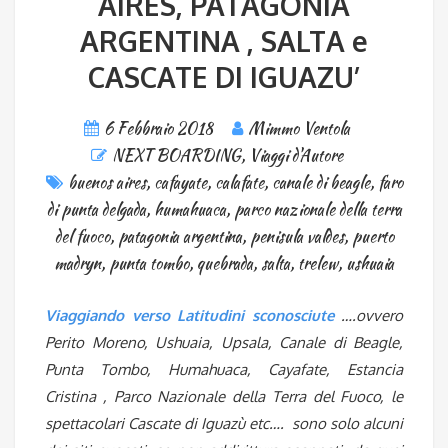
AIRES, PATAGONIA
ARGENTINA , SALTA e
CASCATE DI IGUAZU’
6 Febbraio 2018
Mimmo Ventola
NEXT BOARDING
,
Viaggi d'Autore
buenos aires
,
cafayate
,
calafate
,
canale di beagle
,
faro
di punta delgada
,
humahuaca
,
parco nazionale della terra
del fuoco
,
patagonia argentina
,
penisula valdes
,
puerto
madryn
,
punta tombo
,
quebrada
,
salta
,
trelew
,
ushuaia
Viaggiando verso Latitudini sconosciute
….ovvero
Perito Moreno, Ushuaia, Upsala, Canale di Beagle,
Punta Tombo, Humahuaca, Cayafate, Estancia
Cristina , Parco Nazionale della Terra del Fuoco, le
spettacolari Cascate di Iguazù etc…. sono solo alcuni