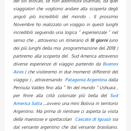
dei siti evocati, se non addirittura osannati, da quei
viaggiatori che vogliono andare alla scoperta degli
angoli più incredibili del mondo . Il prossimo
Novembre ho realizzato un viaggio in questi luoghi
incredibili seguendo una logica ” esperienzale ” nel
senso che , attraverso un itinerario di
18 giorni
(uno
dei più lunghi della mia programmazione del 2018 )
partiremo alla scoperta del Sud America attraverso
diverse esperienze di viaggio partendo da
Buenos
Aires
( che visiteremo in due momenti differenti del
viaggio ) , attraversando
Patagonia Argentina
dalla
Penisula Valdes fino alla ” fin del mundo ” Ushuaia ,
per finire alla città coloniale più bella del
Sud
America Salta
…ovvero una mini Bolivia in territorio
Argentino. Ma prima di rientrare ci aspetta la visita
delle maestose e spettacolari
Cascate di Iguazù
sia
dal versante argentino che dal versante brasiliano.