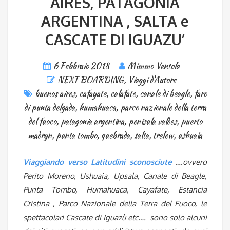
AIRES, PATAGONIA
ARGENTINA , SALTA e
CASCATE DI IGUAZU’
6 Febbraio 2018
Mimmo Ventola
NEXT BOARDING
,
Viaggi d'Autore
buenos aires
,
cafayate
,
calafate
,
canale di beagle
,
faro
di punta delgada
,
humahuaca
,
parco nazionale della terra
del fuoco
,
patagonia argentina
,
penisula valdes
,
puerto
madryn
,
punta tombo
,
quebrada
,
salta
,
trelew
,
ushuaia
Viaggiando verso Latitudini sconosciute
….ovvero
Perito Moreno, Ushuaia, Upsala, Canale di Beagle,
Punta Tombo, Humahuaca, Cayafate, Estancia
Cristina , Parco Nazionale della Terra del Fuoco, le
spettacolari Cascate di Iguazù etc…. sono solo alcuni