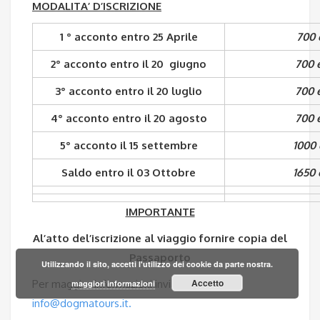
MODALITA’ D’ISCRIZIONE
1 ° acconto entro 25 Aprile
700 
2° acconto entro il 20 giugno
700 
3° acconto entro il 20 luglio
700 
4° acconto entro il 20 agosto
700 
5° acconto il 15 settembre
1000 
Saldo entro il 03 Ottobre
1650 
IMPORTANTE
Al’atto del’iscrizione al viaggio fornire copia del
Passaporto
Utilizzando il sito, accetti l'utilizzo dei cookie da parte nostra.
Accetto
Per maggior informazioni invia una mai
maggiori informazioni
info@dogmatours.it
.