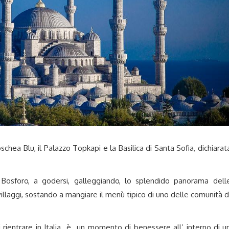
oschea Blu, il Palazzo Topkapi e la Basilica di Santa Sofia, dichiarat
l Bosforo, a godersi, galleggiando, lo splendido panorama dell
villaggi, sostando a mangiare il menù tipico di uno delle comunità d
di rientrare in Italia è un momento di benessere all’ interno di u