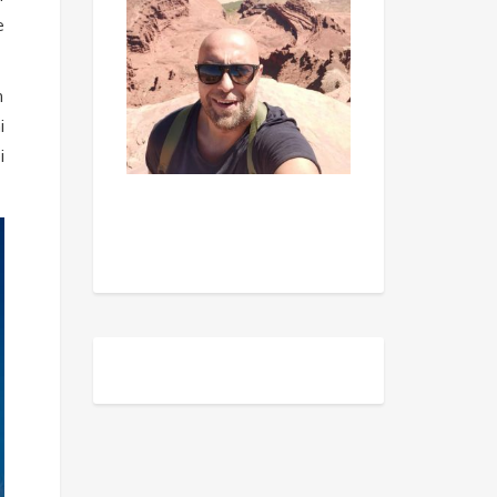
e
n
i
i