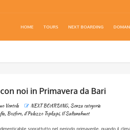
HOME
TOURS
NEXT BOARDING
DOMAN
con noi in Primavera da Bari
o Ventola
NEXT BOARDING
,
Senza categoria
fia
,
Bosforo
,
il Palazzo Topkapi
,
Il Sultanahmet
indimenticabile soprattutto nel periodo primaverile, quando il clim