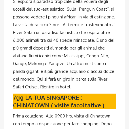
Si esplora il paradiso tropicale della voliera degli
uccelli del sud-est asiatico. Sulla “Penguin Coast”, si
possono vedere i pinguini africani in via di estinzione.
La visita dura circa 3 ore . Al termine trasferimento al
River Safari un paradiso faunistico che ospita oltre
6.000 animali tra cui 40 specie minacciate. È uno dei
più grandi depositi al mondo per gli animali che
abitano fiumi iconici come Mississippi, Congo, Nilo,
Gange, Mekong e Yangtze. Un altro must sono i
panda giganti e il più grande acquario d’acqua dolce
del mondo. Qui si farà un giro in barca sulla River
Safari Cruise . Rientro in hotel.
7gg LA TUA SINGAPORE :
CHINATOWN ( visite facoltative )
Prima colazione. Alle 0900 hrs, visita di Chinatown
con tempo a disposizione per fare shopping. Dopo