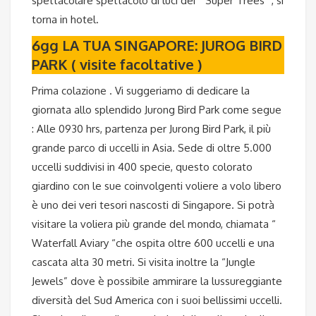
spettacolare spettacolo di luci dei “ Super Trees” , si
torna in hotel.
6gg LA TUA SINGAPORE: JUROG BIRD
PARK ( visite facoltative )
Prima colazione . Vi suggeriamo di dedicare la
giornata allo splendido Jurong Bird Park come segue
: Alle 0930 hrs, partenza per Jurong Bird Park, il più
grande parco di uccelli in Asia. Sede di oltre 5.000
uccelli suddivisi in 400 specie, questo colorato
giardino con le sue coinvolgenti voliere a volo libero
è uno dei veri tesori nascosti di Singapore. Si potrà
visitare la voliera più grande del mondo, chiamata “
Waterfall Aviary “che ospita oltre 600 uccelli e una
cascata alta 30 metri. Si visita inoltre la “Jungle
Jewels” dove è possibile ammirare la lussureggiante
diversità del Sud America con i suoi bellissimi uccelli.