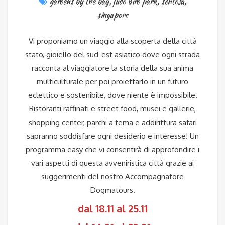
gardens by the bay
,
judo bird park
,
sentosa
,
singapore
Vi proponiamo un viaggio alla scoperta della città
stato, gioiello del sud-est asiatico dove ogni strada
racconta al viaggiatore la storia della sua anima
multiculturale per poi proiettarlo in un futuro
eclettico e sostenibile, dove niente è impossibile.
Ristoranti raffinati e street food, musei e gallerie,
shopping center, parchi a tema e addirittura safari
sapranno soddisfare ogni desiderio e interesse! Un
programma easy che vi consentirà di approfondire i
vari aspetti di questa avveniristica città grazie ai
suggerimenti del nostro Accompagnatore
Dogmatours.
dal 18.11 al 25.11