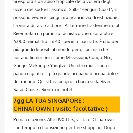
Si esplora il paradiso tropicale della voliera degli
uccelli del sud-est asiatico. Sulla “Penguin Coast”, si
possono vedere i pinguini africani in via di estinzione.
La visita dura circa 3 ore . Al termine trasferimento al
River Safari un paradiso faunistico che ospita oltre
6.000 animali tra cui 40 specie minacciate. È uno dei
più grandi depositi al mondo per gli animali che
abitano fiumi iconici come Mississippi, Congo, Nilo,
Gange, Mekong e Yangtze. Un altro must sono i
panda giganti e il più grande acquario d’acqua dolce
del mondo. Qui si farà un giro in barca sulla River
Safari Cruise . Rientro in hotel.
7gg LA TUA SINGAPORE :
CHINATOWN ( visite facoltative )
Prima colazione. Alle 0900 hrs, visita di Chinatown
con tempo a disposizione per fare shopping. Dopo