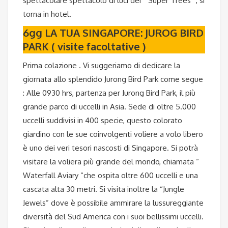
spettacolare spettacolo di luci dei “ Super Trees” , si
torna in hotel.
6gg LA TUA SINGAPORE: JUROG BIRD
PARK ( visite facoltative )
Prima colazione . Vi suggeriamo di dedicare la
giornata allo splendido Jurong Bird Park come segue
: Alle 0930 hrs, partenza per Jurong Bird Park, il più
grande parco di uccelli in Asia. Sede di oltre 5.000
uccelli suddivisi in 400 specie, questo colorato
giardino con le sue coinvolgenti voliere a volo libero
è uno dei veri tesori nascosti di Singapore. Si potrà
visitare la voliera più grande del mondo, chiamata “
Waterfall Aviary “che ospita oltre 600 uccelli e una
cascata alta 30 metri. Si visita inoltre la “Jungle
Jewels” dove è possibile ammirare la lussureggiante
diversità del Sud America con i suoi bellissimi uccelli.