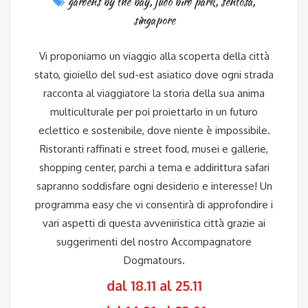
gardens by the bay
,
judo bird park
,
sentosa
,
singapore
Vi proponiamo un viaggio alla scoperta della città
stato, gioiello del sud-est asiatico dove ogni strada
racconta al viaggiatore la storia della sua anima
multiculturale per poi proiettarlo in un futuro
eclettico e sostenibile, dove niente è impossibile.
Ristoranti raffinati e street food, musei e gallerie,
shopping center, parchi a tema e addirittura safari
sapranno soddisfare ogni desiderio e interesse! Un
programma easy che vi consentirà di approfondire i
vari aspetti di questa avveniristica città grazie ai
suggerimenti del nostro Accompagnatore
Dogmatours.
dal 18.11 al 25.11