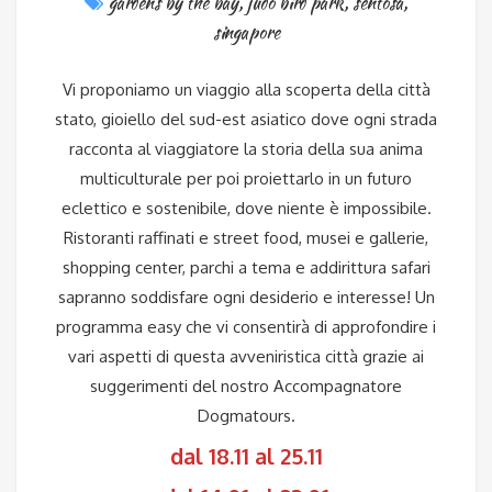
gardens by the bay
,
judo bird park
,
sentosa
,
singapore
Vi proponiamo un viaggio alla scoperta della città
stato, gioiello del sud-est asiatico dove ogni strada
racconta al viaggiatore la storia della sua anima
multiculturale per poi proiettarlo in un futuro
eclettico e sostenibile, dove niente è impossibile.
Ristoranti raffinati e street food, musei e gallerie,
shopping center, parchi a tema e addirittura safari
sapranno soddisfare ogni desiderio e interesse! Un
programma easy che vi consentirà di approfondire i
vari aspetti di questa avveniristica città grazie ai
suggerimenti del nostro Accompagnatore
Dogmatours.
dal 18.11 al 25.11