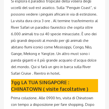
Si esplora il paradiso tropicale della voliera degli
uccelli del sud-est asiatico. Sulla “Penguin Coast”, si
possono vedere i pinguini africani in via di estinzione.
La visita dura circa 3 ore . Al termine trasferimento al
River Safari un paradiso faunistico che ospita oltre
6.000 animali tra cui 40 specie minacciate. È uno dei
più grandi depositi al mondo per gli animali che
abitano fiumi iconici come Mississippi, Congo, Nilo,
Gange, Mekong e Yangtze. Un altro must sono i
panda giganti e il più grande acquario d’acqua dolce
del mondo. Qui si farà un giro in barca sulla River
Safari Cruise . Rientro in hotel.
7gg LA TUA SINGAPORE :
CHINATOWN ( visite facoltative )
Prima colazione. Alle 0900 hrs, visita di Chinatown
con tempo a disposizione per fare shopping. Dopo