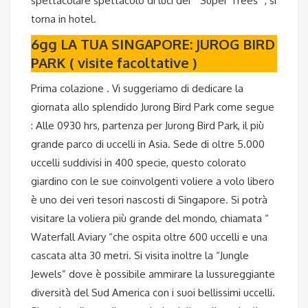
spettacolare spettacolo di luci dei “ Super Trees” , si
torna in hotel.
6gg LA TUA SINGAPORE: JUROG BIRD
PARK ( visite facoltative )
Prima colazione . Vi suggeriamo di dedicare la
giornata allo splendido Jurong Bird Park come segue
: Alle 0930 hrs, partenza per Jurong Bird Park, il più
grande parco di uccelli in Asia. Sede di oltre 5.000
uccelli suddivisi in 400 specie, questo colorato
giardino con le sue coinvolgenti voliere a volo libero
è uno dei veri tesori nascosti di Singapore. Si potrà
visitare la voliera più grande del mondo, chiamata “
Waterfall Aviary “che ospita oltre 600 uccelli e una
cascata alta 30 metri. Si visita inoltre la “Jungle
Jewels” dove è possibile ammirare la lussureggiante
diversità del Sud America con i suoi bellissimi uccelli.