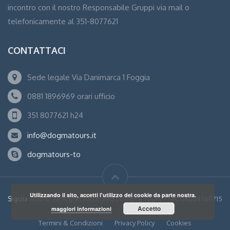
incontro con il nostro Responsabile Gruppi via mail o
telefonicamente al 351-8077621
CONTATTACI
Sede legale Via Danimarca 1 Foggia
0881 1896969 orari ufficio
351 8077621 h24
info@dogmatours.it
dogmatours-to
Utilizzando il sito, accetti l'utilizzo dei cookie da parte nostra.
Sigizia
2016 © All Rights Reserved | Dogma Tours P.IVA: 04064760715
Accetto
maggiori informazioni
Termini & Condizioni
Privacy Policy
Cookies