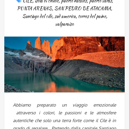
CILE
,
isola di chiloè
,
puerto natales
,
puerto varas
,
PUNTA ARENAS
,
SAN PEDRO DE ATACAMA
,
Santiago del cile
,
sud america
,
torres del paine
,
valparaiso
Abbiamo preparato un viaggio emozionale
attraverso i colori, le passioni e le atmosfere
autentiche che solo una terra forte come il Cile è in
grado di regalare. Partendo dalla capitale Santiago