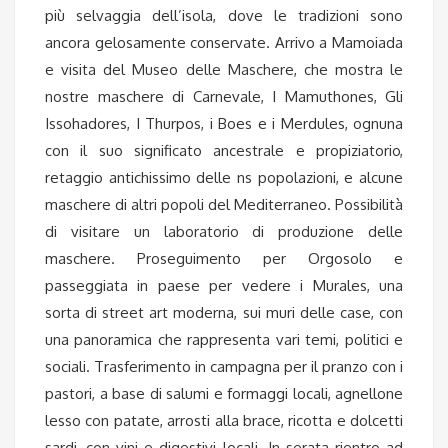
più selvaggia dell’isola, dove le tradizioni sono
ancora gelosamente conservate. Arrivo a Mamoiada
e visita del Museo delle Maschere, che mostra le
nostre maschere di Carnevale, I Mamuthones, Gli
Issohadores, I Thurpos, i Boes e i Merdules, ognuna
con il suo significato ancestrale e propiziatorio,
retaggio antichissimo delle ns popolazioni, e alcune
maschere di altri popoli del Mediterraneo. Possibilità
di visitare un laboratorio di produzione delle
maschere. Proseguimento per Orgosolo e
passeggiata in paese per vedere i Murales, una
sorta di street art moderna, sui muri delle case, con
una panoramica che rappresenta vari temi, politici e
sociali. Trasferimento in campagna per il pranzo con i
pastori, a base di salumi e formaggi locali, agnellone
lesso con patate, arrosti alla brace, ricotta e dolcetti
sardi, con vini e digestivi locali. In serata rientro ad