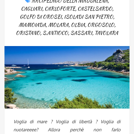
ARCIPELAGO DELLA MADDALENA
,
CAGLIARI
,
CARLOFORTE
,
CASTELSARDO
,
GOLFO DI OROSEI
,
ISOLADI SAN PIETRO
,
MAMOIADA
,
MOLARA
,
OLBIA
,
ORGOSOLO
,
ORISTANO
,
S.ANTIOCO
,
SASSARI
,
TAVOLARA
Voglia di mare ? Voglia di libertà ? Voglia di
nuotareeee? Allora perchè non farlo