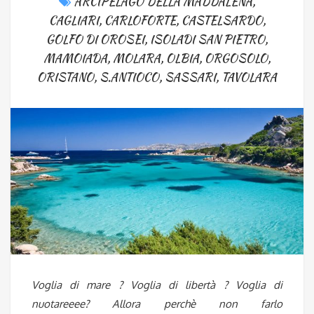
ARCIPELAGO DELLA MADDALENA
,
CAGLIARI
,
CARLOFORTE
,
CASTELSARDO
,
GOLFO DI OROSEI
,
ISOLADI SAN PIETRO
,
MAMOIADA
,
MOLARA
,
OLBIA
,
ORGOSOLO
,
ORISTANO
,
S.ANTIOCO
,
SASSARI
,
TAVOLARA
Voglia di mare ? Voglia di libertà ? Voglia di
nuotareeee? Allora perchè non farlo