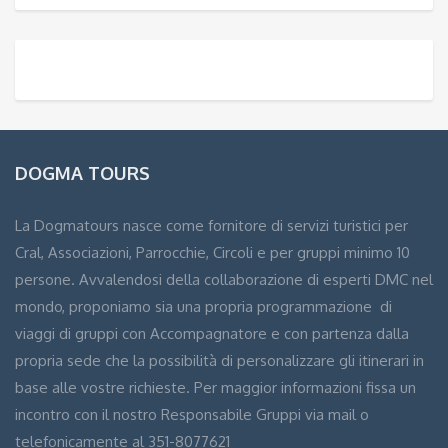
DOGMA TOURS
La Dogmatours nasce come fornitore di servizi turistici per
Cral, Associazioni, Parrocchie, Circoli e per gruppi minimo 10
persone. Avvalendosi della collaborazione di esperti DMC nel
mondo, proponiamo sia una propria programmazione di
viaggi di gruppi con Accompagnatore e con partenza dalla
propria sede che la possibilità di personalizzare gli itinerari in
base alle vostre richieste. Per maggior informazioni fissa un
incontro con il nostro Responsabile Gruppi via mail o
telefonicamente al 351-8077621