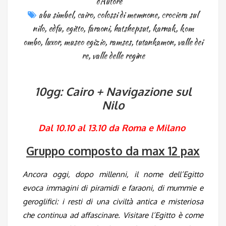
d'Autore
abu simbel
,
cairo
,
colossi di memnone
,
crociera sul
nilo
,
edfu
,
egitto
,
faraoni
,
hatshepsut
,
karnak
,
kom
ombo
,
luxor
,
museo egizio
,
ramses
,
tutankamon
,
valle dei
re
,
valle delle regine
10gg: Cairo + Navigazione sul
Nilo
Dal 10.10 al 13.10 da Roma e Milano
Gruppo composto da max 12 pax
Ancora oggi, dopo millenni, il nome dell’Egitto
evoca immagini di piramidi e faraoni, di mummie e
geroglifici: i resti di una civiltà antica e misteriosa
che continua ad affascinare. Visitare l’Egitto è come