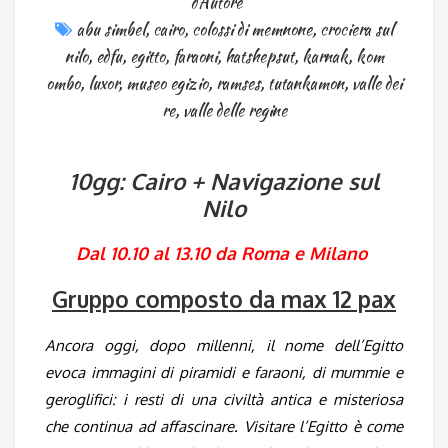
d'Autore
abu simbel
,
cairo
,
colossi di memnone
,
crociera sul
nilo
,
edfu
,
egitto
,
faraoni
,
hatshepsut
,
karnak
,
kom
ombo
,
luxor
,
museo egizio
,
ramses
,
tutankamon
,
valle dei
re
,
valle delle regine
10gg: Cairo + Navigazione sul
Nilo
Dal 10.10 al 13.10 da Roma e Milano
Gruppo composto da max 12 pax
Ancora oggi, dopo millenni, il nome dell’Egitto
evoca immagini di piramidi e faraoni, di mummie e
geroglifici: i resti di una civiltà antica e misteriosa
che continua ad affascinare. Visitare l’Egitto è come