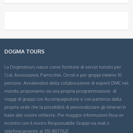
DOGMA TOURS
La Dogmatours nasce come fornitore di servizi turistici per
Cral, Associazioni, Parrocchie, Circoli e per gruppi minimo 10
persone. Avvalendosi della collaborazione di esperti DMC nel
mondo, proponiamo sia una propria programmazione di
viaggi di gruppi con Accompagnatore e con partenza dalla
propria sede che la possibilità di personalizzare gli itinerari in
base alle vostre richieste. Per maggior informazioni fissa un
incontro con il nostro Responsabile Gruppi via mail o
telefonicamente al 351-8077621