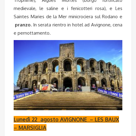
Trophime), Aigues Mortes (borgo fortificato
medievale, le saline e i fenicotteri rosa), e Les
Saintes Maries de la Mer
minicrociera sul Rodano e
pranzo.
In serata rientro in hotel ad Avignone, cena
e pernottamento.
Lunedì 22 agosto AVIGNONE – LES BAUX
– MARSIGLIA