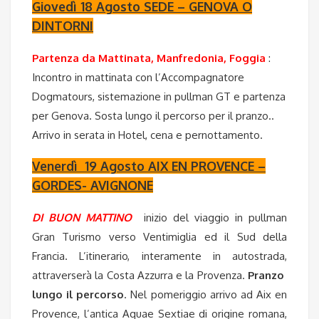
Giovedì 18 Agosto SEDE – GENOVA O
DINTORNI
Partenza da Mattinata, Manfredonia, Foggia
:
Incontro in mattinata con l’Accompagnatore
Dogmatours, sistemazione in pullman GT e partenza
per Genova. Sosta lungo il percorso per il pranzo..
Arrivo in serata in Hotel, cena e pernottamento.
Venerdì 19 Agosto AIX EN PROVENCE –
GORDES- AVIGNONE
DI BUON MATTINO
inizio del viaggio in pullman
Gran Turismo verso Ventimiglia ed il Sud della
Francia. L’itinerario, interamente in autostrada,
attraverserà la Costa Azzurra e la Provenza.
Pranzo
lungo il percorso
. Nel pomeriggio arrivo ad Aix en
Provence, l’antica Aquae Sextiae di origine romana,