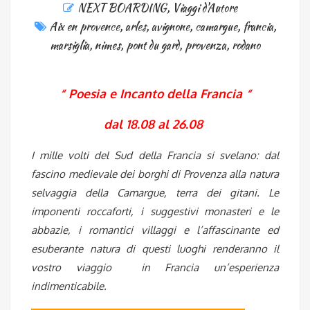
NEXT BOARDING
,
Viaggi d'Autore
Aix en provence
,
arles
,
avignone
,
camargue
,
francia
,
marsiglia
,
nimes
,
pont du gard
,
provenza
,
rodano
“ Poesia e Incanto della Francia “
dal 18.08 al 26.08
I mille volti del Sud della Francia si svelano: dal
fascino medievale dei borghi di Provenza alla natura
selvaggia della Camargue, terra dei gitani. Le
imponenti roccaforti, i suggestivi monasteri e le
abbazie, i romantici villaggi e l’affascinante ed
esuberante natura di questi luoghi renderanno il
vostro viaggio in Francia un’esperienza
indimenticabile.