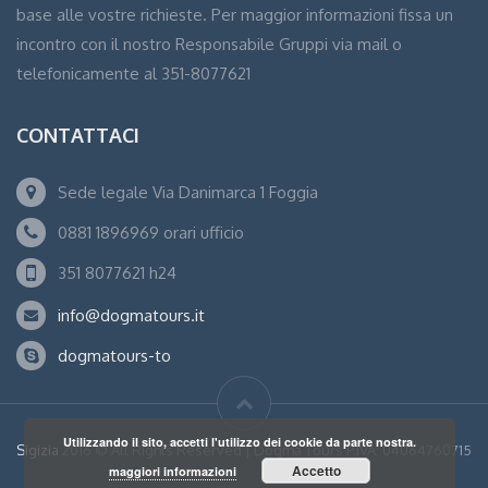
base alle vostre richieste. Per maggior informazioni fissa un
incontro con il nostro Responsabile Gruppi via mail o
telefonicamente al 351-8077621
CONTATTACI
Sede legale Via Danimarca 1 Foggia
0881 1896969 orari ufficio
351 8077621 h24
info@dogmatours.it
dogmatours-to
Utilizzando il sito, accetti l'utilizzo dei cookie da parte nostra.
Sigizia
2016 © All Rights Reserved | Dogma Tours P.IVA: 04064760715
Accetto
maggiori informazioni