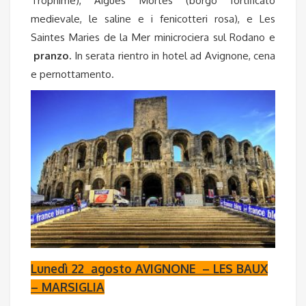
Trophime), Aigues Mortes (borgo fortificato
medievale, le saline e i fenicotteri rosa), e Les
Saintes Maries de la Mer
minicrociera sul Rodano e
pranzo.
In serata rientro in hotel ad Avignone, cena
e pernottamento.
Lunedì 22 agosto AVIGNONE – LES BAUX
– MARSIGLIA