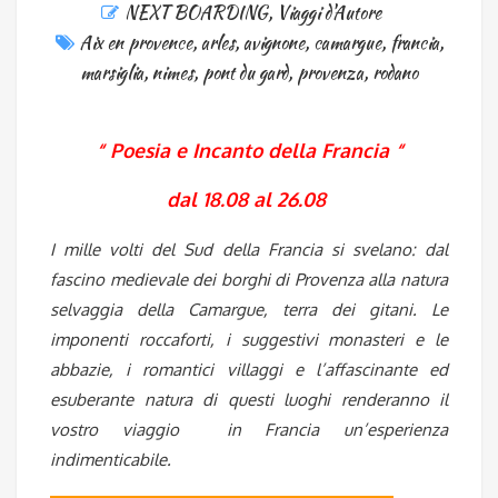
NEXT BOARDING
,
Viaggi d'Autore
Aix en provence
,
arles
,
avignone
,
camargue
,
francia
,
marsiglia
,
nimes
,
pont du gard
,
provenza
,
rodano
“ Poesia e Incanto della Francia “
dal 18.08 al 26.08
I mille volti del Sud della Francia si svelano: dal
fascino medievale dei borghi di Provenza alla natura
selvaggia della Camargue, terra dei gitani. Le
imponenti roccaforti, i suggestivi monasteri e le
abbazie, i romantici villaggi e l’affascinante ed
esuberante natura di questi luoghi renderanno il
vostro viaggio in Francia un’esperienza
indimenticabile.