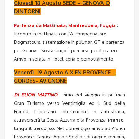
Giovedì 18 Agosto SEDE – GENOVA O
DINTORNI
Partenza da Mattinata, Manfredonia, Foggia
:
Incontro in mattinata con l’Accompagnatore
Dogmatours, sistemazione in pullman GT e partenza
per Genova. Sosta lungo il percorso per il pranzo..
Arrivo in serata in Hotel, cena e pernottamento.
Venerdì 19 Agosto AIX EN PROVENCE –
GORDES- AVIGNONE
DI BUON MATTINO
inizio del viaggio in pullman
Gran Turismo verso Ventimiglia ed il Sud della
Francia. L’itinerario, interamente in autostrada,
attraverserà la Costa Azzurra e la Provenza.
Pranzo
lungo il percorso
. Nel pomeriggio arrivo ad Aix en
Provence, l’antica Aquae Sextiae di origine romana,