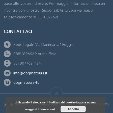
base alle vostre richieste. Per maggior informazioni fissa un
incontro con il nostro Responsabile Gruppi via mail o
telefonicamente al 351-8077621
CONTATTACI
Sede legale Via Danimarca 1 Foggia
0881 1896969 orari ufficio
351 8077621 h24
info@dogmatours.it
dogmatours-to
Utilizzando il sito, accetti l'utilizzo dei cookie da parte nostra.
Sigizia
2016 © All Rights Reserved | Dogma Tours P.IVA: 04064760715
Accetto
maggiori informazioni