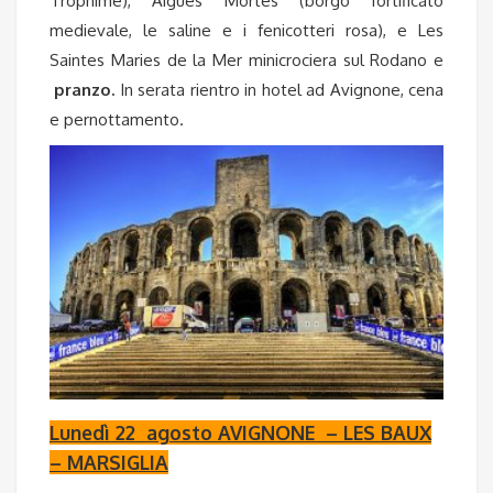
Trophime), Aigues Mortes (borgo fortificato
medievale, le saline e i fenicotteri rosa), e Les
Saintes Maries de la Mer
minicrociera sul Rodano e
pranzo.
In serata rientro in hotel ad Avignone, cena
e pernottamento.
Lunedì 22 agosto AVIGNONE – LES BAUX
– MARSIGLIA