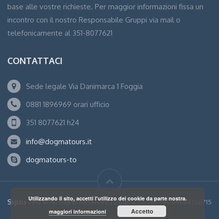
base alle vostre richieste. Per maggior informazioni fissa un
incontro con il nostro Responsabile Gruppi via mail o
telefonicamente al 351-8077621
CONTATTACI
Sede legale Via Danimarca 1 Foggia
0881 1896969 orari ufficio
351 8077621 h24
info@dogmatours.it
dogmatours-to
Utilizzando il sito, accetti l'utilizzo dei cookie da parte nostra.
Sigizia
2016 © All Rights Reserved | Dogma Tours P.IVA: 04064760715
Accetto
maggiori informazioni