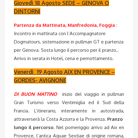
Giovedì 18 Agosto SEDE – GENOVA O
DINTORNI
Partenza da Mattinata, Manfredonia, Foggia
:
Incontro in mattinata con l’Accompagnatore
Dogmatours, sistemazione in pullman GT e partenza
per Genova. Sosta lungo il percorso per il pranzo..
Arrivo in serata in Hotel, cena e pernottamento.
Venerdì 19 Agosto AIX EN PROVENCE –
GORDES- AVIGNONE
DI BUON MATTINO
inizio del viaggio in pullman
Gran Turismo verso Ventimiglia ed il Sud della
Francia. L’itinerario, interamente in autostrada,
attraverserà la Costa Azzurra e la Provenza.
Pranzo
lungo il percorso
. Nel pomeriggio arrivo ad Aix en
Provence, l’antica Aquae Sextiae di origine romana,