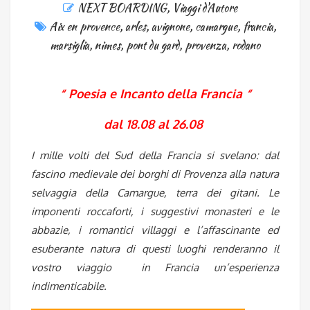
NEXT BOARDING
,
Viaggi d'Autore
Aix en provence
,
arles
,
avignone
,
camargue
,
francia
,
marsiglia
,
nimes
,
pont du gard
,
provenza
,
rodano
“ Poesia e Incanto della Francia “
dal 18.08 al 26.08
I mille volti del Sud della Francia si svelano: dal
fascino medievale dei borghi di Provenza alla natura
selvaggia della Camargue, terra dei gitani. Le
imponenti roccaforti, i suggestivi monasteri e le
abbazie, i romantici villaggi e l’affascinante ed
esuberante natura di questi luoghi renderanno il
vostro viaggio in Francia un’esperienza
indimenticabile.