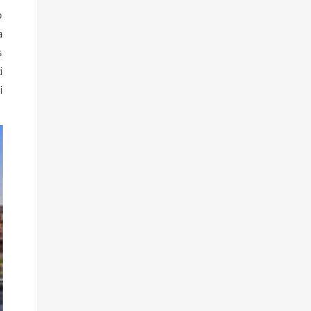
o
a
s
i
i