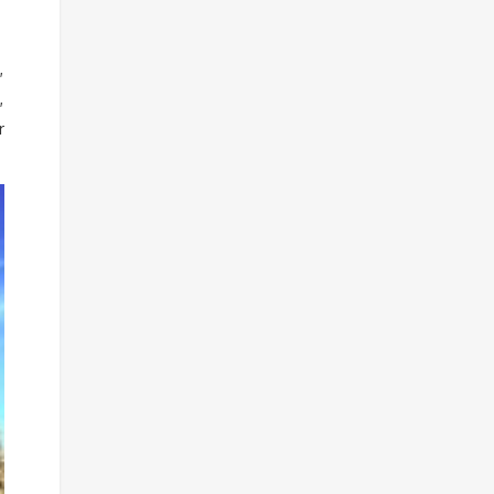
,
,
r