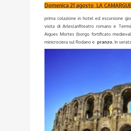
Domenica 21 agosto
LA CAMARGUE
prima colazione in hotel ed escursione gio
visita di Arles(anfiteatro romano e Term
Aigues Mortes (borgo fortificato medievale
minicrociera sul Rodano e
pranzo.
In serat