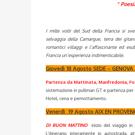
“ Poesi
I mille volti del Sud della Francia si sv
selvaggia della Camargue, terra dei gitani
romantici villaggi e l’affascinante ed es
Francia un’esperienza indimenticabile.
Giovedì 18 Agosto SEDE – GENOVA
Partenza da Mattinata, Manfredonia, F
sistemazione in pullman GT e partenza per Ge
Hotel, cena e pernottamento.
Venerdì 19 Agosto AIX EN PROVE
DI BUON MATTINO
inizio del viaggio in 
L’itinerario, interamente in autostrada, 