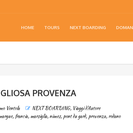
HOME
TOURS
NEXT BOARDING
DOMAN
IGLIOSA PROVENZA
o Ventola
NEXT BOARDING
,
Viaggi d'Autore
margue
,
francia
,
marsiglia
,
nimes
,
pont du gard
,
provenza
,
rodano