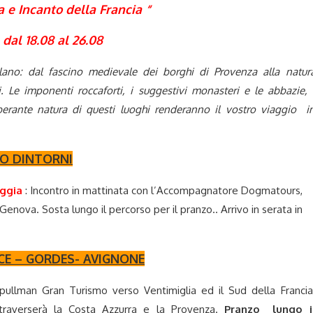
a e Incanto della Francia “
dal 18.08 al 26.08
elano: dal fascino medievale dei borghi di Provenza alla natur
. Le imponenti roccaforti, i suggestivi monasteri e le abbazie, 
uberante natura di questi luoghi renderanno il vostro viaggio i
 O DINTORNI
oggia
: Incontro in mattinata con l’Accompagnatore Dogmatours,
nova. Sosta lungo il percorso per il pranzo.. Arrivo in serata in
NCE – GORDES- AVIGNONE
pullman Gran Turismo verso Ventimiglia ed il Sud della Francia
attraverserà la Costa Azzurra e la Provenza.
Pranzo lungo i