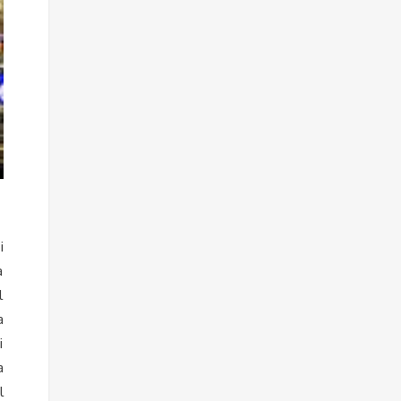
i
a
l
a
i
a
l