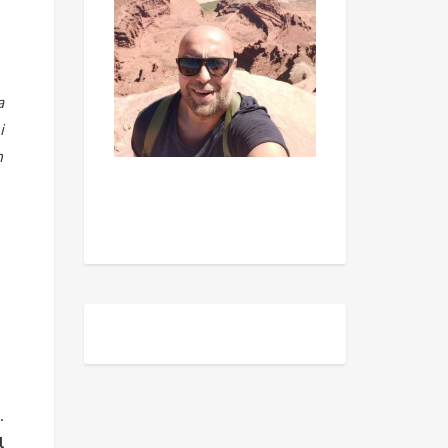
a
i
n
.
l